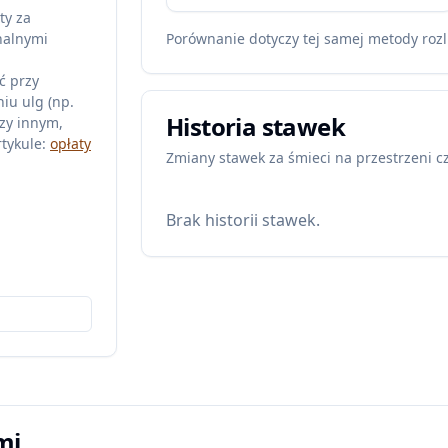
ty za
nalnymi
Porównanie dotyczy tej samej metody rozl
ć przy
iu ulg (np.
Historia stawek
zy innym,
tykule:
opłaty
Zmiany stawek za śmieci na przestrzeni c
Brak historii stawek.
mi