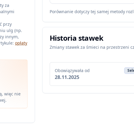
ty za
nalnymi
Porównanie dotyczy tej samej metody rozl
ć przy
iu ulg (np.
Historia stawek
zy innym,
tykule:
opłaty
Zmiany stawek za śmieci na przestrzeni c
Obowiązywała od
Sel
28.11.2025
, więc nie
wej.