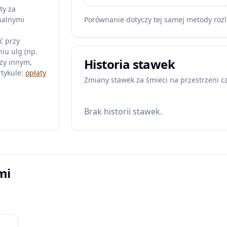
ty za
nalnymi
Porównanie dotyczy tej samej metody rozl
ć przy
iu ulg (np.
Historia stawek
zy innym,
tykule:
opłaty
Zmiany stawek za śmieci na przestrzeni c
Brak historii stawek.
mi