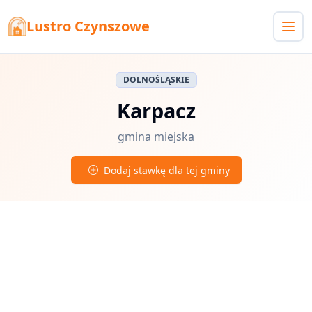
Lustro Czynszowe
DOLNOŚLĄSKIE
Karpacz
gmina miejska
Dodaj stawkę dla tej gminy