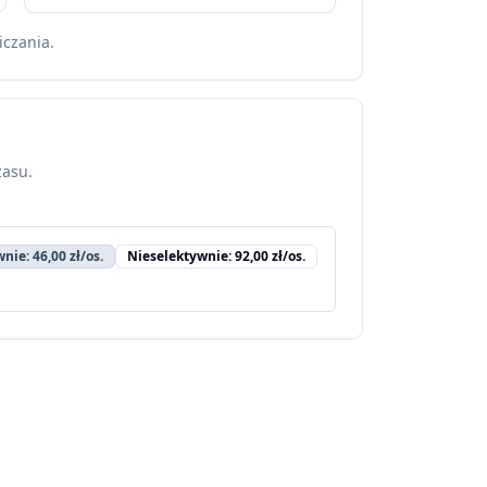
iczania.
zasu.
nie: 46,00 zł/os.
Nieselektywnie: 92,00 zł/os.