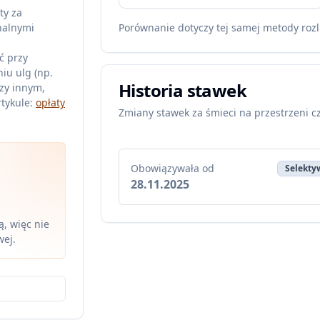
ty za
nalnymi
Porównanie dotyczy tej samej metody rozl
ć przy
iu ulg (np.
Historia stawek
zy innym,
tykule:
opłaty
Zmiany stawek za śmieci na przestrzeni c
Obowiązywała od
Selektyw
28.11.2025
, więc nie
wej.