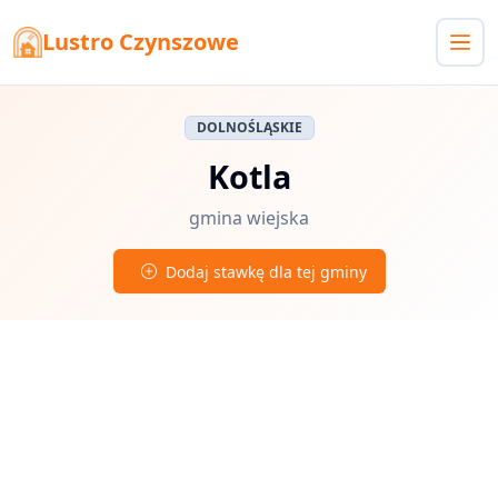
Lustro Czynszowe
DOLNOŚLĄSKIE
Kotla
gmina wiejska
Dodaj stawkę dla tej gminy