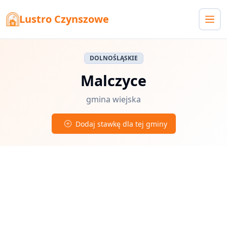
Lustro Czynszowe
DOLNOŚLĄSKIE
Malczyce
gmina wiejska
Dodaj stawkę dla tej gminy