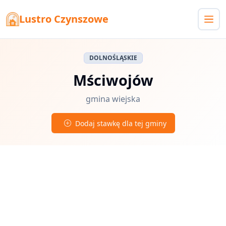
Lustro Czynszowe
DOLNOŚLĄSKIE
Mściwojów
gmina wiejska
Dodaj stawkę dla tej gminy