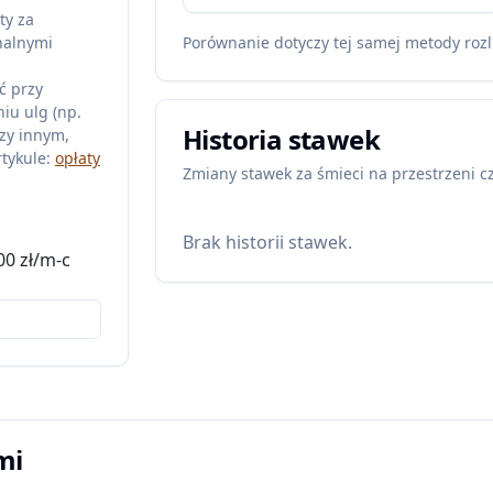
ty za
nalnymi
Porównanie dotyczy tej samej metody rozl
ć przy
iu ulg (np.
Historia stawek
zy innym,
tykule:
opłaty
Zmiany stawek za śmieci na przestrzeni c
Brak historii stawek.
00 zł/m-c
mi