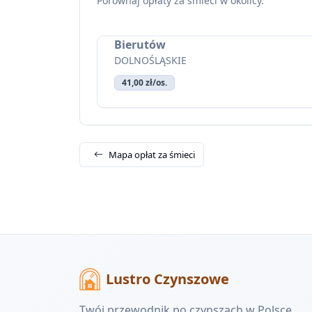
Porównaj opłaty za śmieci w okolicy.
Bierutów
DOLNOŚLĄSKIE
41,00 zł/os.
Mapa opłat za śmieci
Lustro Czynszowe
Twój przewodnik po czynszach w Polsce.