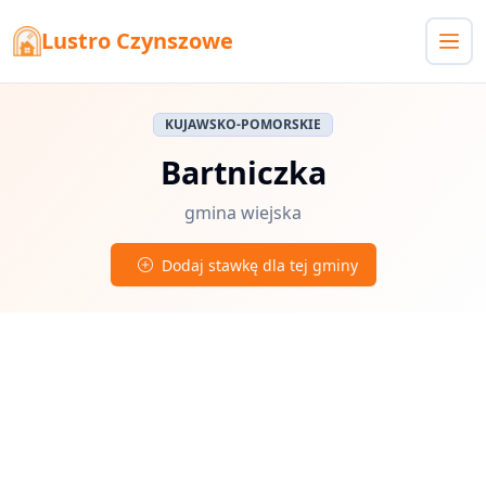
Lustro Czynszowe
KUJAWSKO-POMORSKIE
Bartniczka
gmina wiejska
Dodaj stawkę dla tej gminy