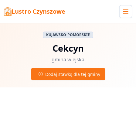
Lustro Czynszowe
KUJAWSKO-POMORSKIE
Cekcyn
gmina wiejska
Dodaj stawkę dla tej gminy