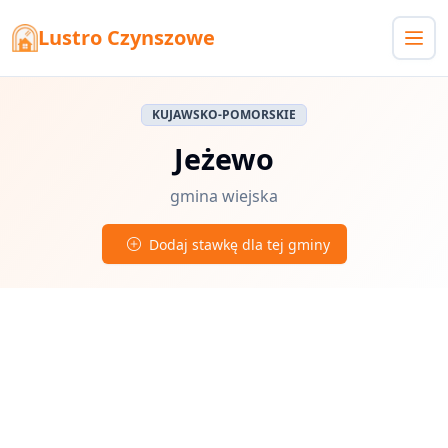
Lustro Czynszowe
KUJAWSKO-POMORSKIE
Jeżewo
gmina wiejska
Dodaj stawkę dla tej gminy