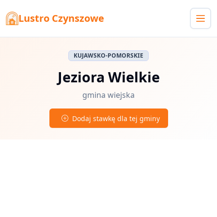
Lustro Czynszowe
KUJAWSKO-POMORSKIE
Jeziora Wielkie
gmina wiejska
Dodaj stawkę dla tej gminy