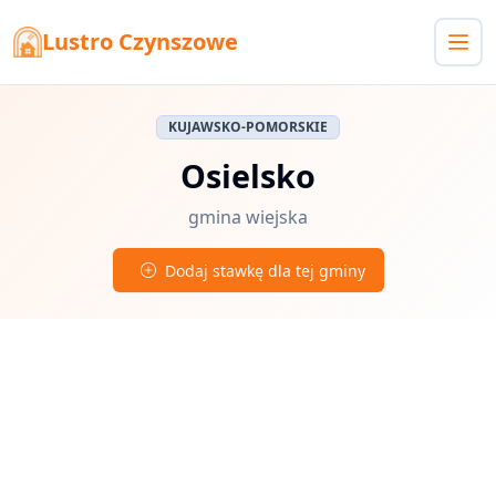
Lustro Czynszowe
KUJAWSKO-POMORSKIE
Osielsko
gmina wiejska
Dodaj stawkę dla tej gminy