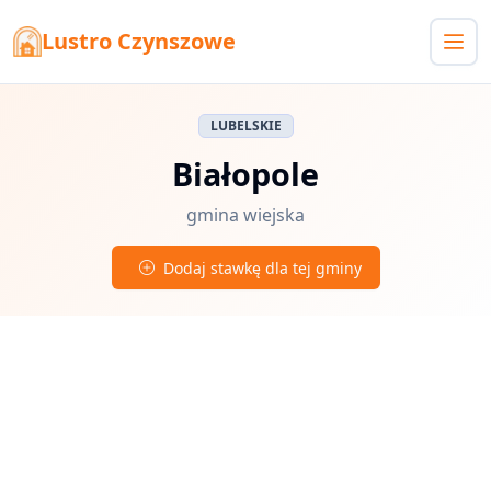
Lustro Czynszowe
LUBELSKIE
Białopole
gmina wiejska
Dodaj stawkę dla tej gminy