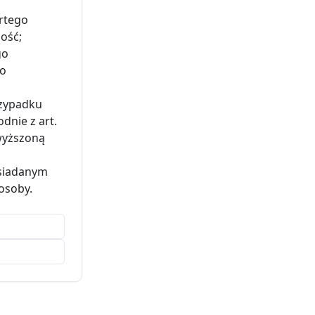
artego
ość;
go
go
rzypadku
dnie z art.
dwyższoną
osiadanym
osoby.