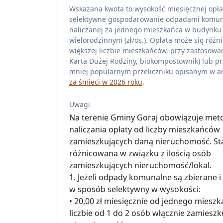
Wskazana kwota to wysokość miesięcznej opła
selektywne gospodarowanie odpadami komu
naliczanej za jednego mieszkańca w budynku
wielorodzinnym (zł/os.). Opłata może się różni
większej liczbie mieszkańców, przy zastosowan
Karta Dużej Rodziny, biokompostownik) lub pr
mniej popularnym przeliczniku opisanym w ar
za śmieci w 2026 roku
.
Uwagi
Na terenie Gminy Goraj obowiązuje met
naliczania opłaty od liczby mieszkańców
zamieszkujących daną nieruchomość. St
różnicowana w związku z ilością osób
zamieszkujących nieruchomość/lokal.
1. Jeżeli odpady komunalne są zbierane 
w sposób selektywny w wysokości:
• 20,00 zł miesięcznie od jednego mieszk
liczbie od 1 do 2 osób włącznie zamieszk