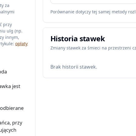
ty za
nalnymi
Porównanie dotyczy tej samej metody rozl
ć przy
iu ulg (np.
Historia stawek
zy innym,
tykule:
opłaty
Zmiany stawek za śmieci na przestrzeni c
Brak historii stawek.
oda
awka jest
i odbierane
ańca, przy
ujących