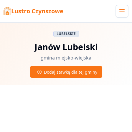
Lustro Czynszowe
LUBELSKIE
Janów Lubelski
gmina miejsko-wiejska
Dodaj stawkę dla tej gminy