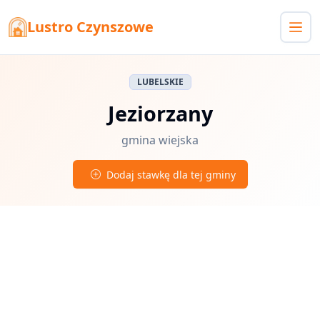
Lustro Czynszowe
LUBELSKIE
Jeziorzany
gmina wiejska
Dodaj stawkę dla tej gminy