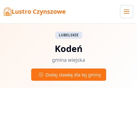
Lustro Czynszowe
LUBELSKIE
Kodeń
gmina wiejska
Dodaj stawkę dla tej gminy