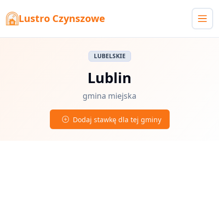
Lustro Czynszowe
LUBELSKIE
Lublin
gmina miejska
Dodaj stawkę dla tej gminy