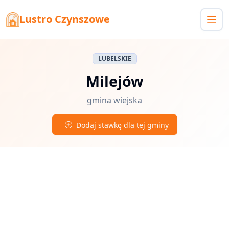
Lustro Czynszowe
LUBELSKIE
Milejów
gmina wiejska
Dodaj stawkę dla tej gminy