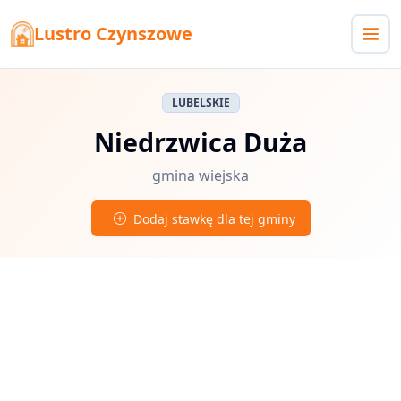
Lustro Czynszowe
LUBELSKIE
Niedrzwica Duża
gmina wiejska
Dodaj stawkę dla tej gminy