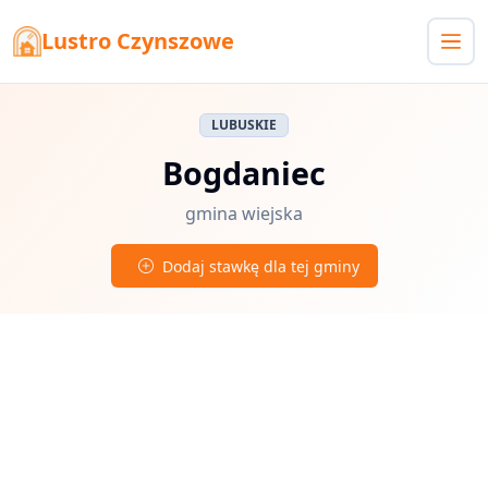
Lustro Czynszowe
LUBUSKIE
Bogdaniec
gmina wiejska
Dodaj stawkę dla tej gminy