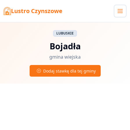
Lustro Czynszowe
LUBUSKIE
Bojadła
gmina wiejska
Dodaj stawkę dla tej gminy