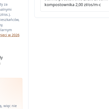
ty za
kompostownika 2,00 zł/os/m-c
nalnymi
ł/os.).
mieszkańców,
y,
ularnym
mieci w 2026
dy
u
, więc nie