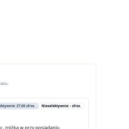
zasu.
ektywnie: 27,00 zł/os.
Nieselektywnie: - zł/os.
, zniżka w przy posiadaniu