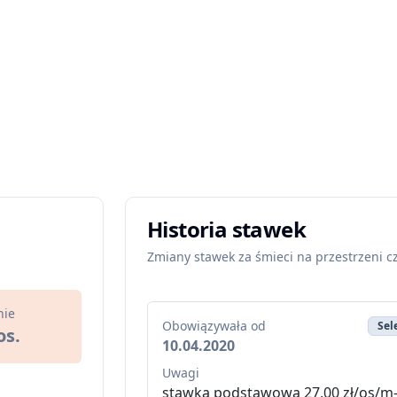
Historia stawek
Zmiany stawek za śmieci na przestrzeni c
nie
Obowiązywała od
Sel
os.
10.04.2020
Uwagi
stawka podstawowa 27,00 zł/os/m-c