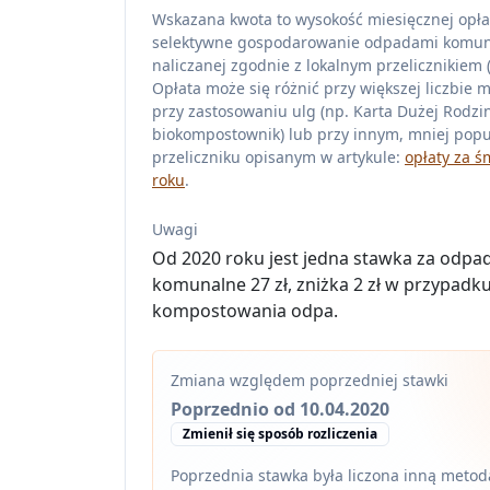
Wskazana kwota to wysokość miesięcznej opła
selektywne gospodarowanie odpadami komu
naliczanej zgodnie z lokalnym przelicznikiem (z
Opłata może się różnić przy większej liczbie 
przy zastosowaniu ulg (np. Karta Dużej Rodzin
biokompostownik) lub przy innym, mniej pop
przeliczniku opisanym w artykule:
opłaty za ś
roku
.
Uwagi
Od 2020 roku jest jedna stawka za odpa
komunalne 27 zł, zniżka 2 zł w przypadk
kompostowania odpa.
Zmiana względem poprzedniej stawki
Poprzednio od 10.04.2020
Zmienił się sposób rozliczenia
Poprzednia stawka była liczona inną metodą