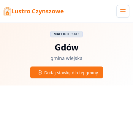
Lustro Czynszowe
MAŁOPOLSKIE
Gdów
gmina wiejska
Dodaj stawkę dla tej gminy