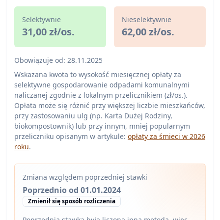
Selektywnie
Nieselektywnie
31,00 zł/os.
62,00 zł/os.
Obowiązuje od: 28.11.2025
Wskazana kwota to wysokość miesięcznej opłaty za
selektywne gospodarowanie odpadami komunalnymi
naliczanej zgodnie z lokalnym przelicznikiem (zł/os.).
Opłata może się różnić przy większej liczbie mieszkańców,
przy zastosowaniu ulg (np. Karta Dużej Rodziny,
biokompostownik) lub przy innym, mniej popularnym
przeliczniku opisanym w artykule:
opłaty za śmieci w 2026
roku
.
Zmiana względem poprzedniej stawki
Poprzednio od 01.01.2024
Zmienił się sposób rozliczenia
Poprzednia stawka była liczona inną metodą, więc