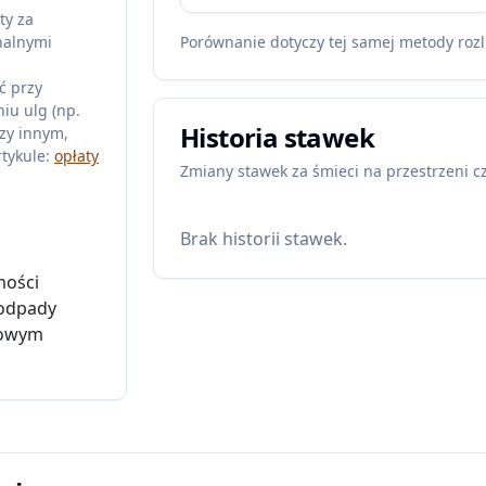
ty za
nalnymi
Porównanie dotyczy tej samej metody rozl
ć przy
iu ulg (np.
Historia stawek
zy innym,
tykule:
opłaty
Zmiany stawek za śmieci na przestrzeni c
Brak historii stawek.
mości
 odpady
mowym