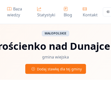
Baza
wiedzy
Statystyki
Blog
Kontakt
MAŁOPOLSKIE
rościenko nad Dunajc
gmina wiejska
Dodaj stawkę dla tej gminy