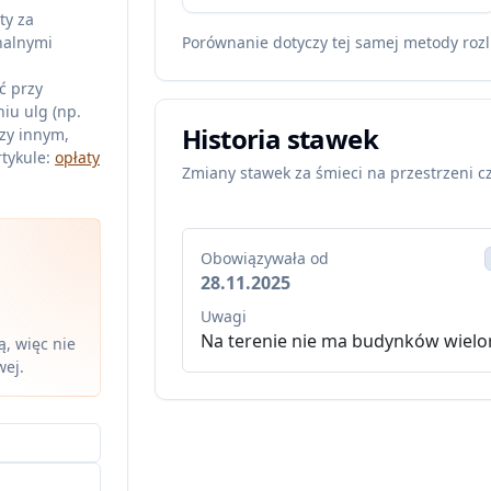
ty za
nalnymi
Porównanie dotyczy tej samej metody rozl
ć przy
iu ulg (np.
Historia stawek
zy innym,
tykule:
opłaty
Zmiany stawek za śmieci na przestrzeni c
Obowiązywała od
28.11.2025
Uwagi
Na terenie nie ma budynków wielo
, więc nie
wej.