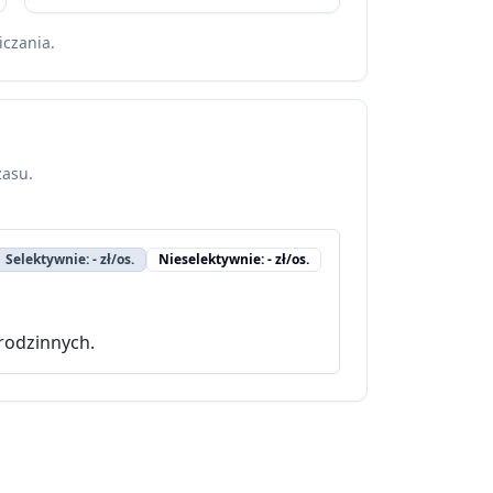
iczania.
zasu.
Selektywnie: - zł/os.
Nieselektywnie: - zł/os.
rodzinnych.