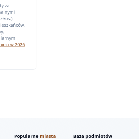
ty za
nalnymi
ł/os.).
mieszkańców,
y,
ularnym
mieci w 2026
Popularne
miasta
Baza podmiotów