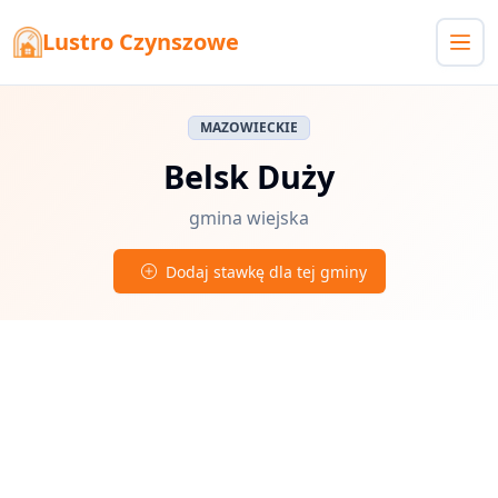
Lustro Czynszowe
MAZOWIECKIE
Belsk Duży
gmina wiejska
Dodaj stawkę dla tej gminy