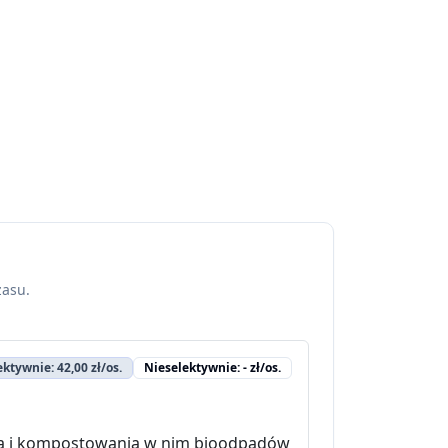
zasu.
ektywnie: 42,00 zł/os.
Nieselektywnie: - zł/os.
a i kompostowania w nim bioodpadów