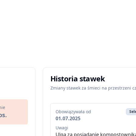
Historia stawek
Zmiany stawek za śmieci na przestrzeni c
nie
Obowiązywała od
Sel
os.
01.07.2025
Uwagi
Ulga za posiadanie kompostownik