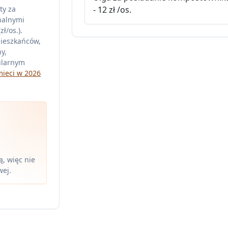
ty za
- 12 zł /os.
nalnymi
ł/os.).
mieszkańców,
y,
ularnym
mieci w 2026
, więc nie
wej.