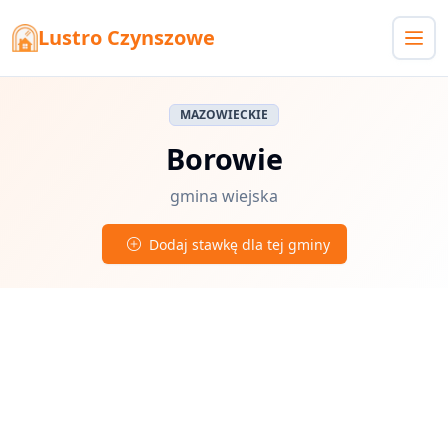
Lustro Czynszowe
MAZOWIECKIE
Borowie
gmina wiejska
Dodaj stawkę dla tej gminy