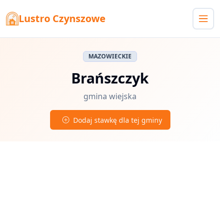
Lustro Czynszowe
MAZOWIECKIE
Brańszczyk
gmina wiejska
Dodaj stawkę dla tej gminy