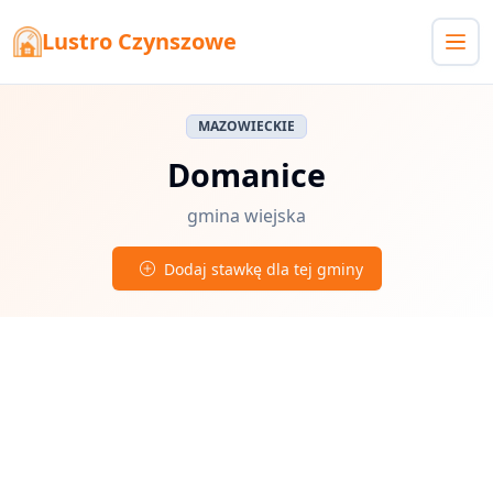
Lustro Czynszowe
MAZOWIECKIE
Domanice
gmina wiejska
Dodaj stawkę dla tej gminy