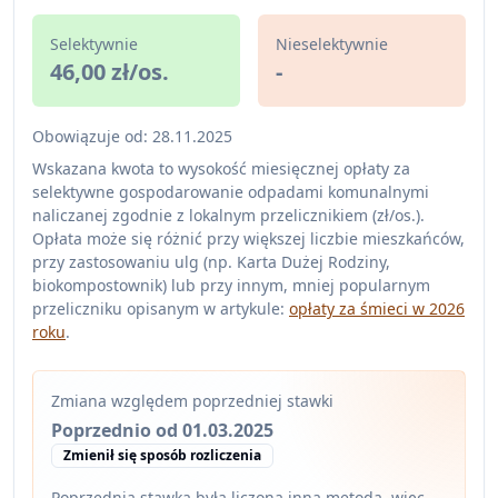
Selektywnie
Nieselektywnie
46,00 zł/os.
-
Obowiązuje od: 28.11.2025
Wskazana kwota to wysokość miesięcznej opłaty za
selektywne gospodarowanie odpadami komunalnymi
naliczanej zgodnie z lokalnym przelicznikiem (zł/os.).
Opłata może się różnić przy większej liczbie mieszkańców,
przy zastosowaniu ulg (np. Karta Dużej Rodziny,
biokompostownik) lub przy innym, mniej popularnym
przeliczniku opisanym w artykule:
opłaty za śmieci w 2026
roku
.
Zmiana względem poprzedniej stawki
Poprzednio od 01.03.2025
Zmienił się sposób rozliczenia
Poprzednia stawka była liczona inną metodą, więc