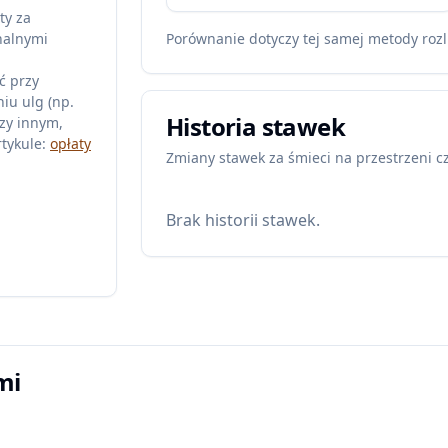
ty za
nalnymi
Porównanie dotyczy tej samej metody rozl
ć przy
iu ulg (np.
Historia stawek
zy innym,
tykule:
opłaty
Zmiany stawek za śmieci na przestrzeni c
Brak historii stawek.
mi