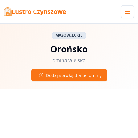
Lustro Czynszowe
MAZOWIECKIE
Orońsko
gmina wiejska
Dodaj stawkę dla tej gminy