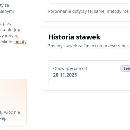
ty za
nalnymi
Porównanie dotyczy tej samej metody rozl
ć przy
iu ulg (np.
Historia stawek
zy innym,
tykule:
opłaty
Zmiany stawek za śmieci na przestrzeni c
Obowiązywała od
Sel
28.11.2025
, więc nie
wej.