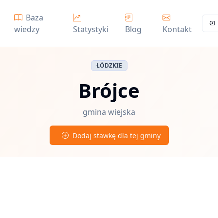
Baza
wiedzy
Statystyki
Blog
Kontakt
ŁÓDZKIE
Brójce
gmina wiejska
Dodaj stawkę dla tej gminy