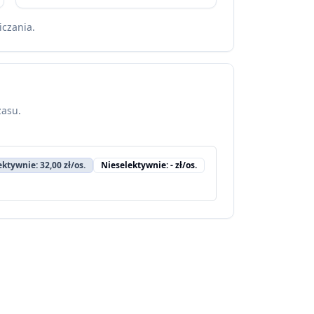
iczania.
zasu.
ektywnie: 32,00 zł/os.
Nieselektywnie: - zł/os.