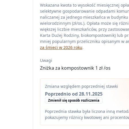
Wskazana kwota to wysokość miesięcznej opła
selektywne gospodarowanie odpadami komu
naliczanej za jednego mieszkańca w budynku
wielorodzinnym (zł/os.). Opłata może się różni
większej liczbie mieszkańców, przy zastosowan
Karta Dużej Rodziny, biokompostownik) lub pr
mniej popularnym przeliczniku opisanym w ar
za śmieci w 2026 roku
.
Uwagi
Zniżka za kompostownik 1 zł /os
Zmiana względem poprzedniej stawki
Poprzednio od 28.11.2025
Zmienił się sposób rozliczenia
Poprzednia stawka była liczona inną metodą
pokazujemy różnicy kwotowej ani procento