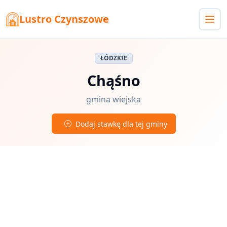
Lustro Czynszowe
ŁÓDZKIE
Chąśno
gmina wiejska
Dodaj stawkę dla tej gminy