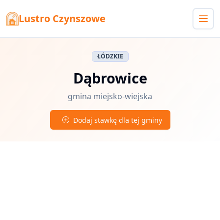
Lustro Czynszowe
ŁÓDZKIE
Dąbrowice
gmina miejsko-wiejska
Dodaj stawkę dla tej gminy