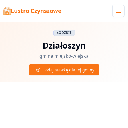
Lustro Czynszowe
ŁÓDZKIE
Działoszyn
gmina miejsko-wiejska
Dodaj stawkę dla tej gminy