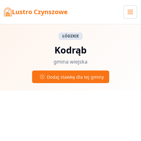
Lustro Czynszowe
ŁÓDZKIE
Kodrąb
gmina wiejska
Dodaj stawkę dla tej gminy