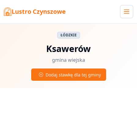
Lustro Czynszowe
ŁÓDZKIE
Ksawerów
gmina wiejska
Dodaj stawkę dla tej gminy