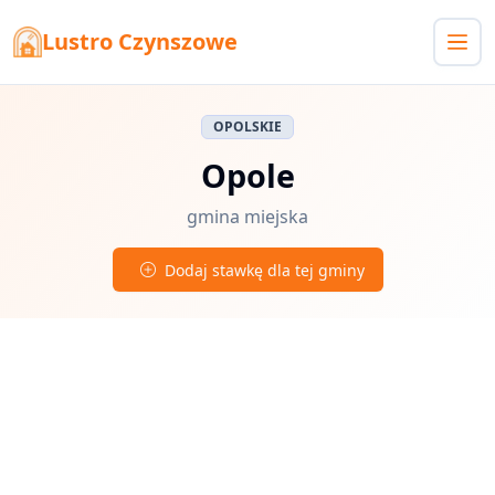
Lustro Czynszowe
OPOLSKIE
Opole
gmina miejska
Dodaj stawkę dla tej gminy