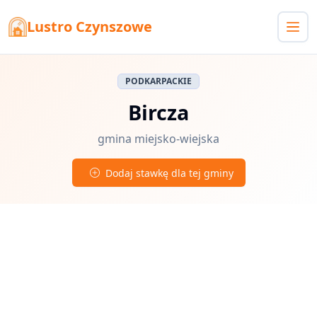
Lustro Czynszowe
PODKARPACKIE
Bircza
gmina miejsko-wiejska
Dodaj stawkę dla tej gminy