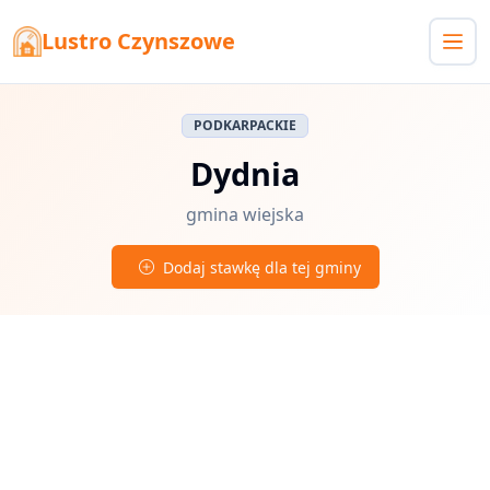
Lustro Czynszowe
PODKARPACKIE
Dydnia
gmina wiejska
Dodaj stawkę dla tej gminy