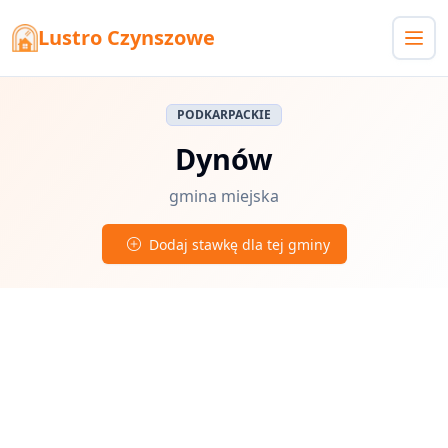
Lustro Czynszowe
PODKARPACKIE
Dynów
gmina miejska
Dodaj stawkę dla tej gminy