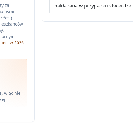
ty za
nakładana w przypadku stwierdze
nalnymi
ł/os.).
mieszkańców,
y,
ularnym
mieci w 2026
, więc nie
wej.