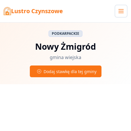
Lustro Czynszowe
PODKARPACKIE
Nowy Żmigród
gmina wiejska
Dodaj stawkę dla tej gminy