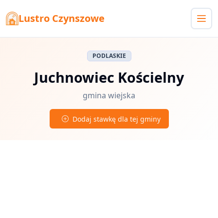
Lustro Czynszowe
PODLASKIE
Juchnowiec Kościelny
gmina wiejska
Dodaj stawkę dla tej gminy